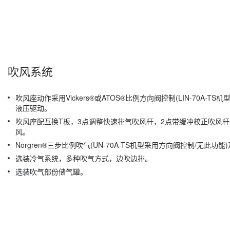
吹风系统
吹风座动作采用Vickers®或ATOS®比例方向阀控制(LIN-70A-T
液压驱动。
吹风座配互换T板，3点调整快速排气吹风杆，2点带缓冲校正吹风
风。
Norgren®三步比例吹气(UN-70A-TS机型采用方向阀控制/无此功
选装冷气系统，多种吹气方式，边吹边排。
选装吹气部份储气罐。