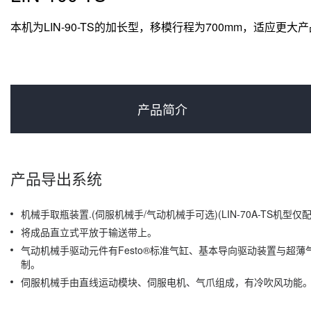
本机为LIN-90-TS的加长型，移模行程为700mm，适应更
产品简介
产品导出系统
机械手取瓶装置.(伺服机械手/气动机械手可选)(LIN-70A-TS机型
将成品直立式平放于输送带上。
气动机械手驱动元件有Festo®标准气缸、基本导向驱动装置与超
制。
伺服机械手由直线运动模块、伺服电机、气爪组成，有冷吹风功能