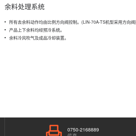
余料处理系统
所有去余料动作均由比例方向阀控制。(LIN-70A-TS机型采用方向阀
产品上下余料均经预冷系统。
余料冷风吹气及成品冷却装置。
0750-2168889
传真