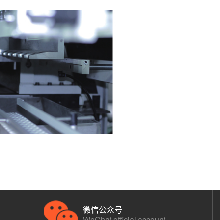
微信公众号
WeChat official account