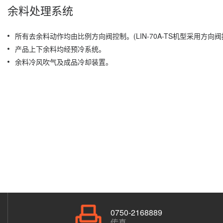
余料处理系统
所有去余料动作均由比例方向阀控制。(LIN-70A-TS机型采用方向阀
产品上下余料均经预冷系统。
余料冷风吹气及成品冷却装置。
0750-2168889
传真