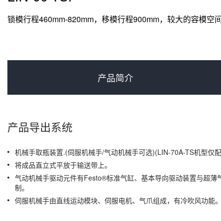
锁模行程460mm-820mm，移模行程900mm，较大的容
产品简介
产品导出系统
机械手取瓶装置.(伺服机械手/气动机械手可选)(LIN-70A-TS机型
将成品直立式平放于输送带上。
气动机械手驱动元件有Festo®标准气缸、基本导向驱动装置与超
制。
伺服机械手由直线运动模块、伺服电机、气爪组成，有冷吹风功能