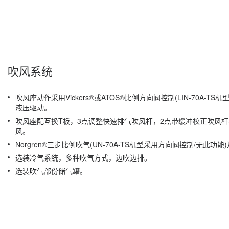
吹风系统
吹风座动作采用Vickers®或ATOS®比例方向阀控制(LIN-70A-T
液压驱动。
吹风座配互换T板，3点调整快速排气吹风杆，2点带缓冲校正吹风
风。
Norgren®三步比例吹气(UN-70A-TS机型采用方向阀控制/无此功
选装冷气系统，多种吹气方式，边吹边排。
选装吹气部份储气罐。